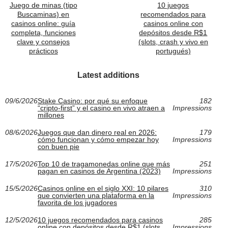
Juego de minas (tipo
10 juegos
Buscaminas) en
recomendados para
casinos online: guía
casinos online con
completa, funciones
depósitos desde R$1
clave y consejos
(slots, crash y vivo en
prácticos
portugués)
Latest additions
09/6/2026
Stake Casino: por qué su enfoque
182
“cripto-first” y el casino en vivo atraen a
Impressions
millones
08/6/2026
Juegos que dan dinero real en 2026:
179
cómo funcionan y cómo empezar hoy
Impressions
con buen pie
17/5/2026
Top 10 de tragamonedas online que más
251
pagan en casinos de Argentina (2023)
Impressions
15/5/2026
Casinos online en el siglo XXI: 10 pilares
310
que convierten una plataforma en la
Impressions
favorita de los jugadores
12/5/2026
10 juegos recomendados para casinos
285
online con depósitos desde R$1 (slots,
Impressions